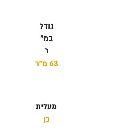
גודל
במ"
ר
63 מ"ר
מעלית
כן