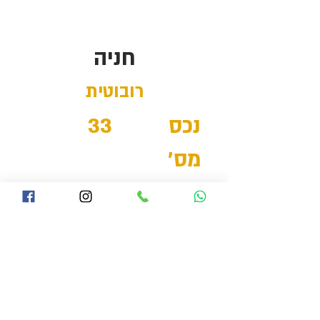
חניה
רובוטית
נכס
33
מס'
רחוב