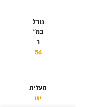
גודל
במ"
ר
56
מעלית
יש