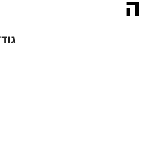
ה
גוד