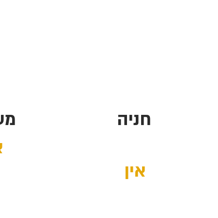
חניה
מע
א
אין