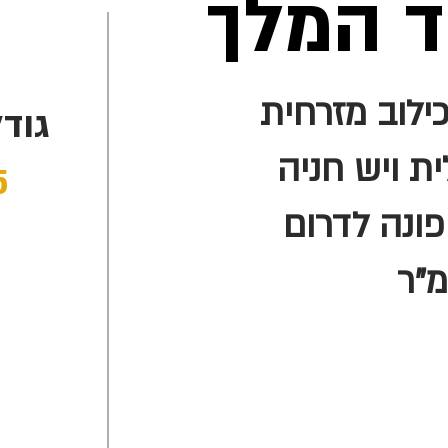
ד המלך
ילוב מזרחית
גוד
ת ויש חניה
5