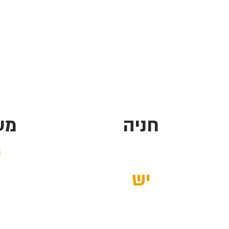
חניה
מע
י
יש